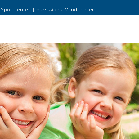
 Sportcenter
|
Sakskøbing Vandrerhjem