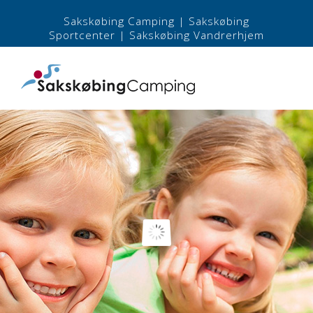
Sakskøbing Camping
|
Sakskøbing
Sportcenter
|
Sakskøbing Vandrerhjem