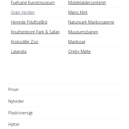
Fuglsang Kunstmuseum
Middelaldercenteret
Grøn Verden
Møns Klint
Hejrede Friluftsgård
Naturpark Maribosøerne
Knuthenborg Park & Safari
Museumsbanen
Krokodille Zoo
Maribowl
Lalandia
Oreby Mølle
Priser
Nyheder
Pladsoversigt
Hytter